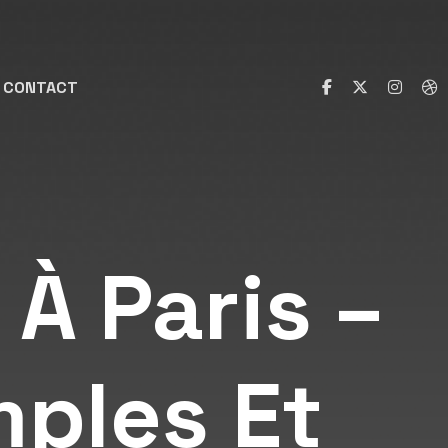
CONTACT
À Paris –
ples Et